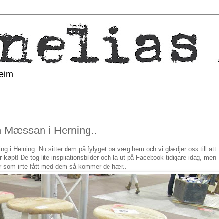
heim
ån Mæssan i Herning..
ing i Herning. Nu sitter dem på fylyget på væg hem och vi glædjer oss till att
øpt! De tog lite inspirationsbilder och la ut på Facebook tidigare idag, men
 er som inte fått med dem så kommer de hær..