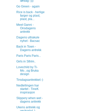
lørdag:-)))
Go Green - again
Rice is back - herlige
farger og plast,
plast, pla...
Meet Ganni -
Onsdagens
antrekk
Dagens ultrakule
nyhet - Bacsac
Back in Town -
Dagens antrekk
Paris Paris Paris...
Girls in Sthlm..
Lovechild by Ti-
Mo...og Bruka
design
Tirsdagsantrekket:-)
Nedtellingen har
startet - TineK
inspirasjon
Slippery when wet -
dagens antrekk
Ukens antrekk og
veckoslut :)