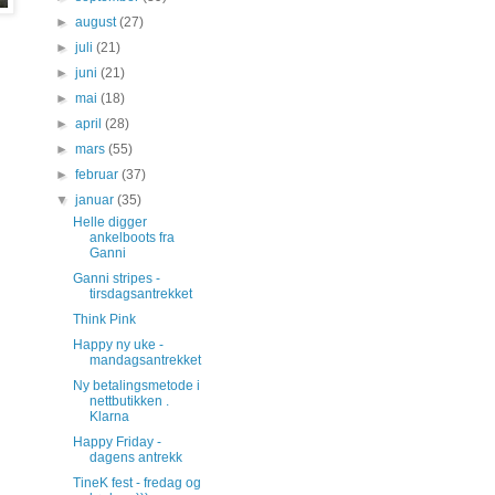
►
august
(27)
►
juli
(21)
►
juni
(21)
►
mai
(18)
►
april
(28)
►
mars
(55)
►
februar
(37)
▼
januar
(35)
Helle digger
ankelboots fra
Ganni
Ganni stripes -
tirsdagsantrekket
Think Pink
Happy ny uke -
mandagsantrekket
Ny betalingsmetode i
nettbutikken .
Klarna
Happy Friday -
dagens antrekk
TineK fest - fredag og