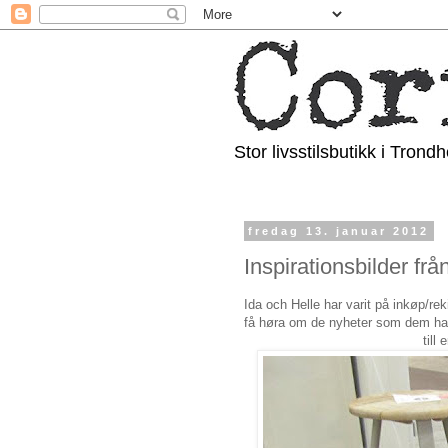
Stor livsstilsbutikk i Trond
fredag 13. januar 2012
Inspirationsbilder fr
Ida och Helle har varit på inkøp/rek
få høra om de nyheter som dem har k
till