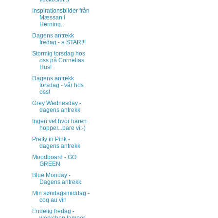
Inspirationsbilder från
Mæssan i
Herning..
Dagens antrekk
fredag - a STAR!!!
Stormig torsdag hos
oss på Cornelias
Hus!
Dagens antrekk
torsdag - vår hos
oss!
Grey Wednesday -
dagens antrekk
Ingen vet hvor haren
hopper...bare vi:-)
Pretty in Pink -
dagens antrekk
Moodboard - GO
GREEN
Blue Monday -
Dagens antrekk
Min søndagsmiddag -
coq au vin
Endelig fredag -