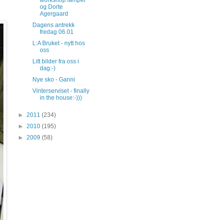
workshop lamper
og Dorte
Agergaard
Dagens antrekk
fredag 06.01
L:A Bruket - nytt hos
oss
Litt bilder fra oss i
dag:-)
Nye sko - Ganni
Vinterserviset - finally
in the house:-)))
►
2011
(234)
►
2010
(195)
►
2009
(58)